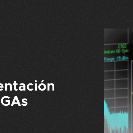
E
entación
PGAs