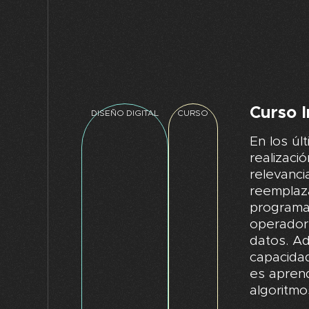
Curso 
DISEÑO DIGITAL
CURSO
En los úl
realizaci
relevanc
reemplaza
programa
operador 
datos. A
capacidad
es aprend
algoritmo