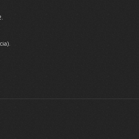
.
ia).