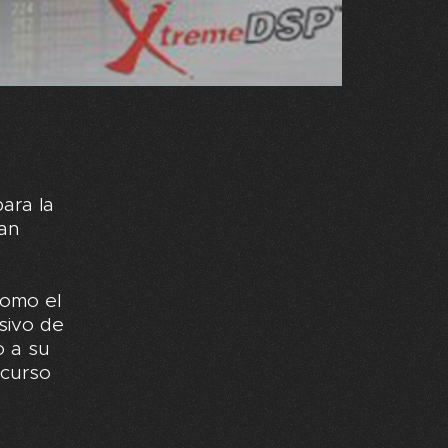
para la
ran
como el
sivo de
o a su
 curso