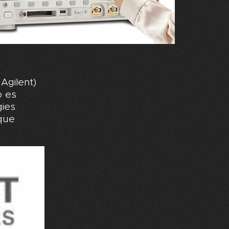
Agilent)
o es
gies
 que