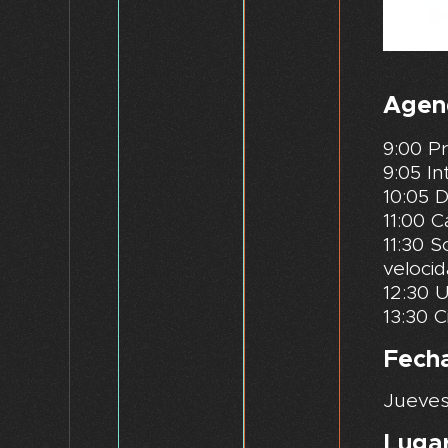
Agen
9:00 P
9:05 In
10:05 
11:00 C
11:30 S
velocid
12:30 U
13:30 C
Fecha
Jueves
Lugar