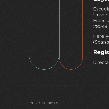
Escuela
Univer
Francis
28049
Here y
(
Spani
Regis
Directa
GALERÍA DE IMÁGENES