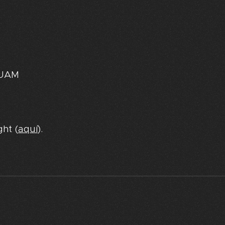
-UAM
ht (
aquí
).