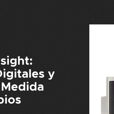
E
sight:
igitales y
 Medida
pios