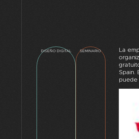
La emp
DISEÑO DIGITAL
SEMINARIO
organiz
gratui
Spain. 
puede c