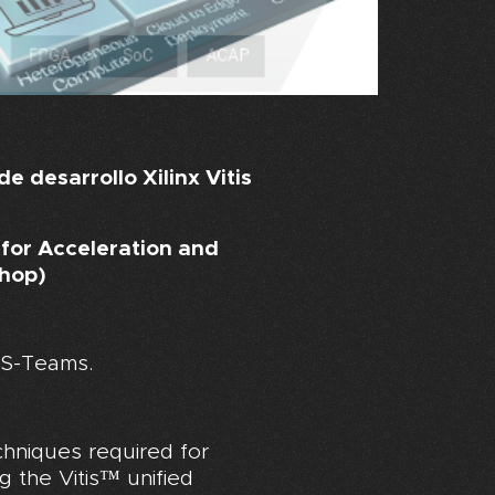
e desarrollo Xilinx Vitis
m for Acceleration and
shop)
MS-Teams.
hniques required for
 the Vitis™ unified