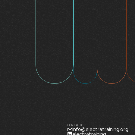
CONTACTO
info@electratraining.org
electratraining