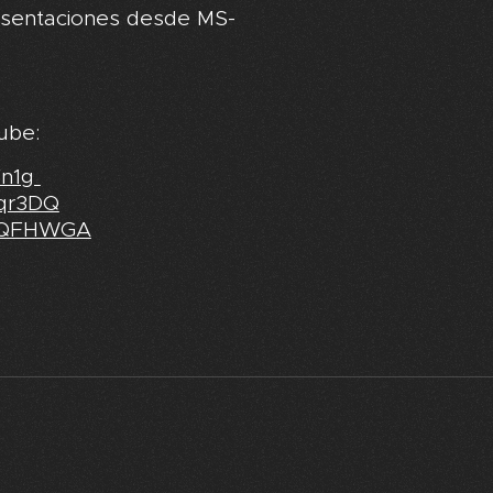
resentaciones desde MS-
ube:
fn1g
Rqr3DQ
3UQFHWGA