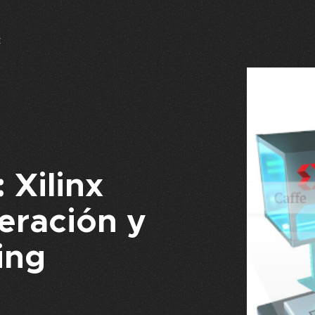
E
: Xilinx
leración y
ing