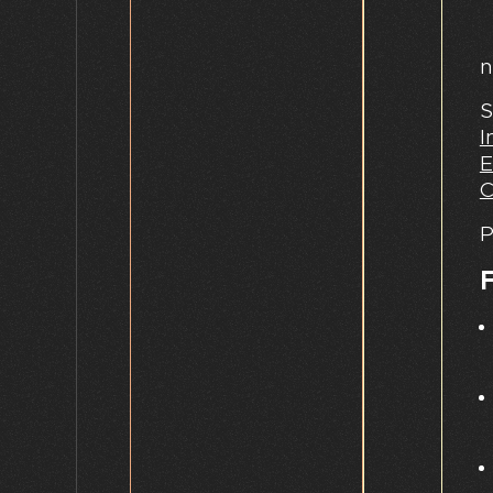
n
S
I
E
C
P