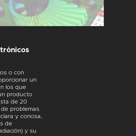
trónicos
tos o con
roporcionar un
on los que
un producto
nsta de 20
 de problemas.
lara y concisa,
os de
adiación) y su