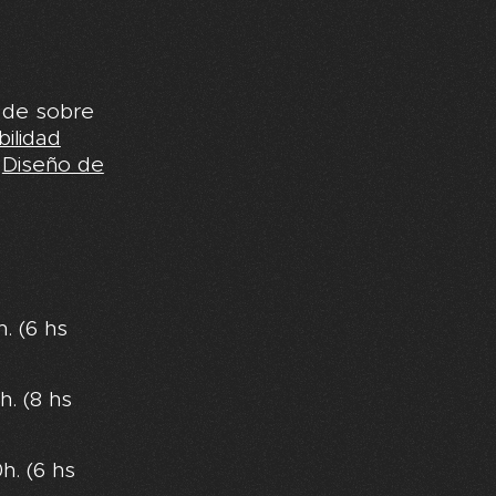
s de sobre
ilidad
y
Diseño de
. (6 hs
. (8 hs
h. (6 hs