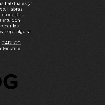
ás habituales y
es. Habrás
a productos
 intuición
recer las
manejar alguna
a
CADLOG
nteriorme