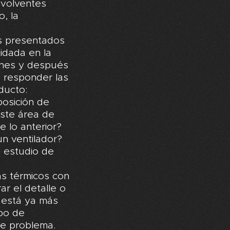
nvolventes
, la
s presentados
idada en la
iones y después
 responder las
ducto:
posición de
ste área de
 lo anterior?
n ventilador?
l estudio de
as térmicos con
r el detalle o
o está ya más
po de
de problema.