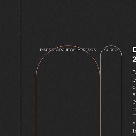
DISEÑO CIRCUITOS IMPRESOS
CURSO
D
e
c
a
e
h
E
a
t