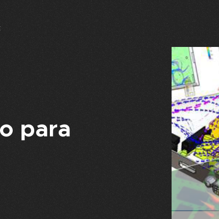
E
o para