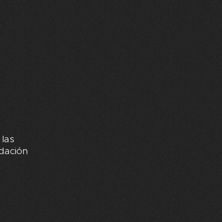
las
dación