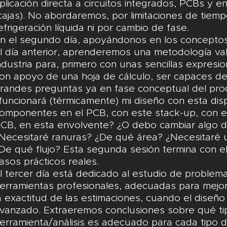
plicación directa a circuitos integrados, PCBs y e
cajas). No abordaremos, por limitaciones de tiempo
efrigeración líquida ni por cambio de fase.
n el segundo día, apoyándonos en los concepto
l día anterior, aprenderemos una metodología val
ndustria para, primero con unas sencillas expres
on apoyo de una hoja de cálculo, ser capaces de
randes preguntas ya en fase conceptual del pro
funcionará (térmicamente) mi diseño con esta dis
omponentes en el PCB, con este stack-up, con e
CB, en esta envolvente? ¿O debo cambiar algo de
Necesitaré ranuras? ¿De qué área? ¿Necesitaré u
De qué flujo? Esta segunda sesión termina con e
asos prácticos reales.
l tercer día está dedicado al estudio de problem
erramientas profesionales, adecuadas para mejora
a exactitud de las estimaciones, cuando el diseñ
vanzado. Extraeremos conclusiones sobre qué ti
erramienta/análisis es adecuado para cada tipo 