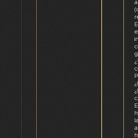
a
(
r
E
e
i
c
g
¿
c
P
¿
¿
c
E
h
l
a
h