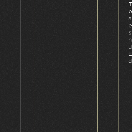
T
p
a
e
s
h
d
E
d