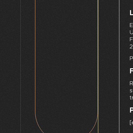
L
E
U
F
2
P
R
s
t
P
[