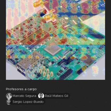
Profesores a cargo:
Marcelo Segura
Raúl Mateos Gil
Sergio Lopez-Buedo