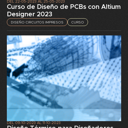
DEL
22-05-2023
AL
25-05-2023
Curso de Diseño de PCBs con Altium
Designer 2023
DISEÑO CIRCUITOS IMPRESOS
CURSO
DEL
09-10-2023
AL
11-10-2023