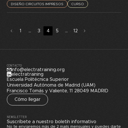
DISEÑO CIRCUITOS IMPRESOS
CURSO
1
…
3
4
5
…
12
CONTACTO
info@electratraining.org
electratraining
Escuela Politécnica Superior
Universidad Autónoma de Madrid (UAM)
Francisco Tomás y Valiente, 11 28049 MADRID
Cómo llegar
NEWSLETTER
Suscríbete a nuestro boletín informativo
No te enviaremos más de 2 mails mensuales y puedes darte