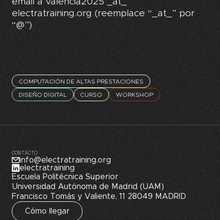
email a valencia2025 _at_
electratraining.org (reemplace “_at_” por
“@”)
COMPUTACIÓN DE ALTAS PRESTACIONES
DISEÑO DIGITAL
CURSO
WORKSHOP
CONTACTO
info@electratraining.org
electratraining
Escuela Politécnica Superior
Universidad Autónoma de Madrid (UAM)
Francisco Tomás y Valiente, 11 28049 MADRID
Cómo llegar