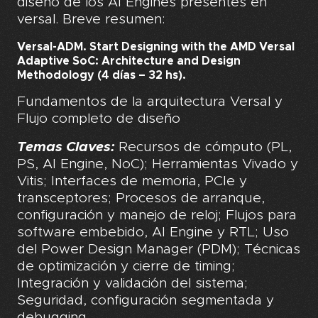
diseño de los AI Engines presentes en
versal. Breve resumen:
Versal-ADM.
Start Designing with the AMD Versal
Adaptive SoC: Architecture and Design
Methodology (4 días – 32 hs).
Fundamentos de la arquitectura Versal y
Flujo completo de diseño
Temas Claves:
Recursos de cómputo (PL,
PS, AI Engine, NoC); Herramientas Vivado y
Vitis; Interfaces de memoria, PCIe y
transceptores; Procesos de arranque,
configuración y manejo de reloj; Flujos para
software embebido, AI Engine y RTL; Uso
del Power Design Manager (PDM); Técnicas
de optimización y cierre de timing;
Integración y validación del sistema;
Seguridad, configuración segmentada y
debugging