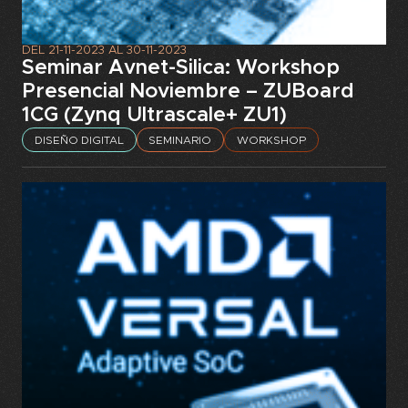
DEL
21-11-2023
AL
30-11-2023
Seminar Avnet-Silica: Workshop
Presencial Noviembre – ZUBoard
1CG (Zynq Ultrascale+ ZU1)
DISEÑO DIGITAL
SEMINARIO
WORKSHOP